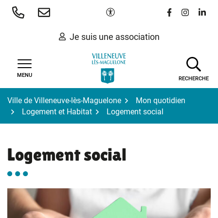
Gestion des traceurs
Aller
Paramètres d'accessibilité
Lien vers le 
Lien vers
Lien 
au
contenu
Je suis une association
MENU
RECHERCHE
Ville de Villeneuve-lès-Maguelone
Mon quotidien
Logement et Habitat
Logement social
Logement social