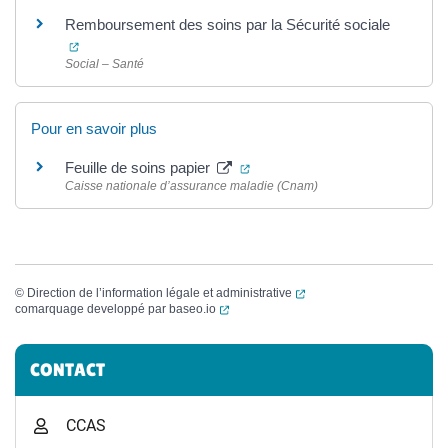
Remboursement des soins par la Sécurité sociale
(ouverture dans un nouvel onglet)
Social – Santé
Pour en savoir plus
(ouverture dans un nouvel ongl
Feuille de soins papier
Caisse nationale d’assurance maladie (Cnam)
(ouverture dans un nouvel
©
Direction de l’information légale et administrative
(ouverture dans un nouvel onglet)
comarquage developpé par
baseo.io
Informations complémentaires
CONTACT
CCAS