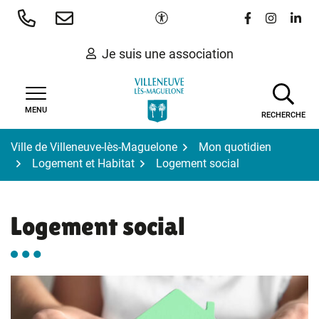
Gestion des traceurs
Aller
Paramètres d'accessibilité
Lien vers le 
Lien vers
Lien 
au
contenu
Je suis une association
MENU
RECHERCHE
Ville de Villeneuve-lès-Maguelone
Mon quotidien
Logement et Habitat
Logement social
Logement social