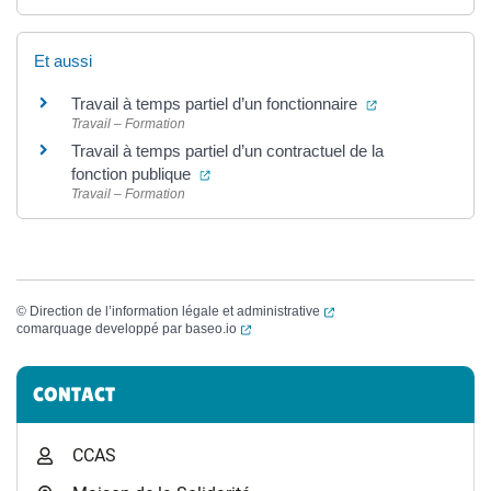
Et aussi
(ouverture dans
Travail à temps partiel d’un fonctionnaire
Travail – Formation
Travail à temps partiel d’un contractuel de la
(ouverture dans un nouvel onglet)
fonction publique
Travail – Formation
(ouverture dans un nouvel
©
Direction de l’information légale et administrative
(ouverture dans un nouvel onglet)
comarquage developpé par
baseo.io
Informations complémentaires
CONTACT
CCAS