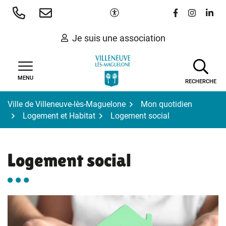
Gestion des traceurs
Aller
Paramètres d'accessibilité
Lien vers le 
Lien vers
Lien 
au
contenu
Je suis une association
MENU
RECHERCHE
Ville de Villeneuve-lès-Maguelone
Mon quotidien
Logement et Habitat
Logement social
Logement social