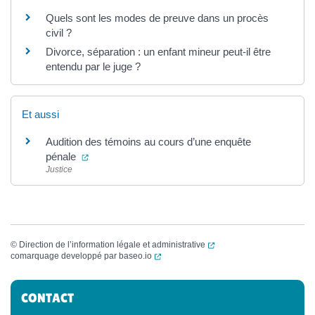
Quels sont les modes de preuve dans un procès
civil ?
Divorce, séparation : un enfant mineur peut-il être
entendu par le juge ?
Et aussi
Audition des témoins au cours d’une enquête
(ouverture dans un nouvel onglet)
pénale
Justice
(ouverture dans un nouvel
©
Direction de l’information légale et administrative
(ouverture dans un nouvel onglet)
comarquage developpé par
baseo.io
Informations complémentaires
CONTACT