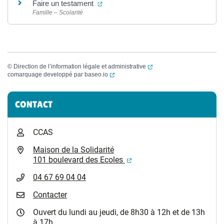
(ouverture dans un nouvel onglet)
Faire un testament
Famille – Scolarité
(ouverture dans un nouvel
©
Direction de l’information légale et administrative
(ouverture dans un nouvel onglet)
comarquage developpé par
baseo.io
Informations complémentaires
CONTACT
CCAS
Maison de la Solidarité
(ouverture dans un nouvel
101 boulevard des Ecoles
04 67 69 04 04
Contacter
Ouvert du lundi au jeudi, de 8h30 à 12h et de 13h
à 17h.