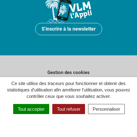
S'inscrire à la newsletter
Gestion des cookies
Ce site utilise des traceurs pour fonctionner et obtenir des
Plan du site
statistiques d'utilisation afin améliorer l'utilisation, vous pouvez
Politique de confidentialité
contrôler ceux que vous souhaitez activer.
Crédits
Tout accepter
Tout refuser
Personnaliser
Accessibilité : partiellement conforme
Inovagora (ouverture dans un n
Site réalisé par