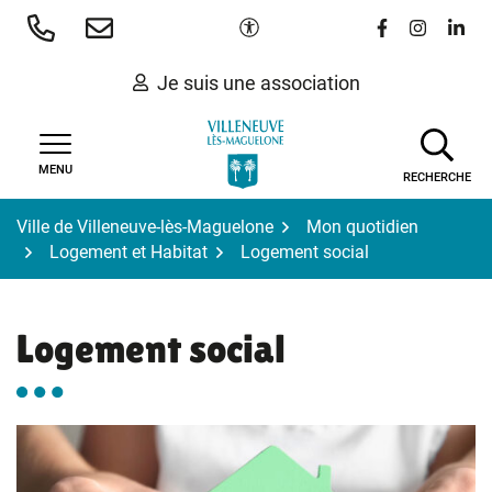
Gestion des traceurs
Aller
Paramètres d'accessibilité
Lien vers le 
Lien vers
Lien 
au
contenu
Je suis une association
MENU
RECHERCHE
Ville de Villeneuve-lès-Maguelone
Mon quotidien
Logement et Habitat
Logement social
Logement social