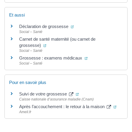
Et aussi
(ouverture dans un nouvel ongl
Déclaration de grossesse
Social – Santé
Carnet de santé maternité (ou carnet de
(ouverture dans un nouvel onglet)
grossesse)
Social – Santé
(ouverture dans un nouv
Grossesse : examens médicaux
Social – Santé
Pour en savoir plus
(ouverture dans un nouvel o
Suivi de votre grossesse
Caisse nationale d’assurance maladie (Cnam)
(ouvertu
Après l’accouchement : le retour à la maison
Ameli.fr