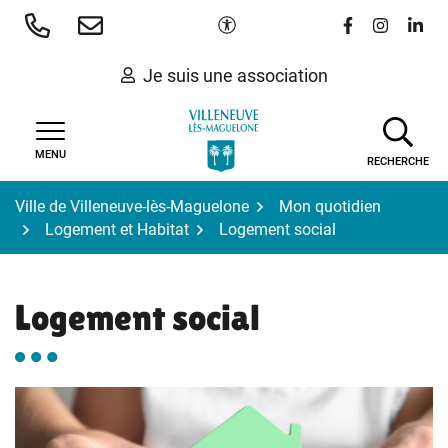
Gestion des traceurs
Aller
Paramètres d'accessibilité
Lien vers le 
Lien vers
Lien 
au
contenu
Je suis une association
MENU
RECHERCHE
Ville de Villeneuve-lès-Maguelone
Mon quotidien
Logement et Habitat
Logement social
Logement social