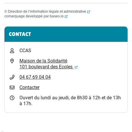
(ouverture dans un nouvel
©
Direction de l’information légale et administrative
(ouverture dans un nouvel onglet)
comarquage developpé par
baseo.io
Informations complémentaires
CONTACT
CCAS
Maison de la Solidarité
(ouverture dans un nouvel
101 boulevard des Ecoles
04 67 69 04 04
Contacter
Ouvert du lundi au jeudi, de 8h30 à 12h et de 13h
à 17h.