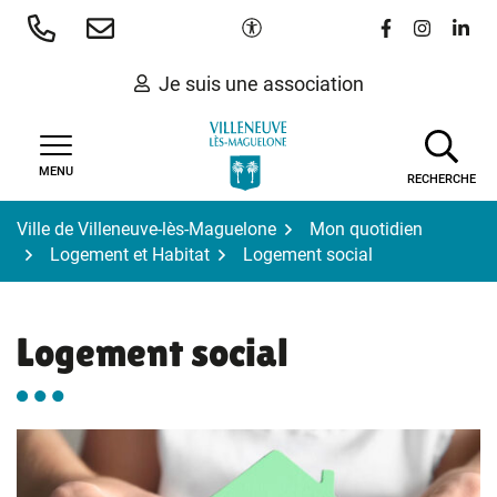
Gestion des traceurs
Aller
Paramètres d'accessibilité
Lien vers le 
Lien vers
Lien 
au
contenu
Je suis une association
MENU
RECHERCHE
Ville de Villeneuve-lès-Maguelone
Mon quotidien
Logement et Habitat
Logement social
Logement social