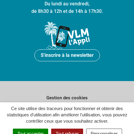
Du lundi au vendredi,
de 8h30 à 12h et de 14h à 17h30.
S'inscrire à la newsletter
Gestion des cookies
Ce site utilise des traceurs pour fonctionner et obtenir des
Plan du site
statistiques d'utilisation afin améliorer l'utilisation, vous pouvez
Politique de confidentialité
contrôler ceux que vous souhaitez activer.
Crédits
Tout accepter
Tout refuser
Personnaliser