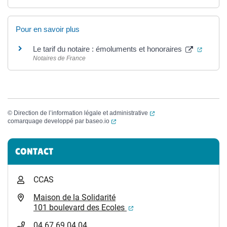
Pour en savoir plus
(ouvert
Le tarif du notaire : émoluments et honoraires
Notaires de France
(ouverture dans un nouvel
©
Direction de l’information légale et administrative
(ouverture dans un nouvel onglet)
comarquage developpé par
baseo.io
Informations complémentaires
CONTACT
CCAS
Maison de la Solidarité
(ouverture dans un nouvel
101 boulevard des Ecoles
04 67 69 04 04