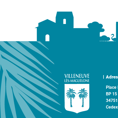
Adres
Place 
BP 15
34751
Cedex