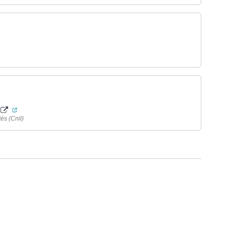
ouverture dans un nouvel onglet)
(ouverture dans un nouvel onglet)
és (Cnil)
ure dans un nouvel onglet)
uvel onglet)