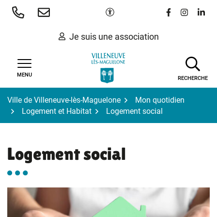
Gestion des traceurs
Aller
Paramètres d'accessibilité
Lien vers le 
Lien vers
Lien 
au
contenu
Je suis une association
MENU
RECHERCHE
Ville de Villeneuve-lès-Maguelone
Mon quotidien
Logement et Habitat
Logement social
Logement social