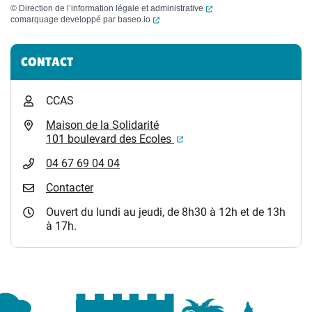
(ouverture dans un nouvel
©
Direction de l’information légale et administrative
(ouverture dans un nouvel onglet)
comarquage developpé par
baseo.io
Informations complémentaires
CONTACT
CCAS
Maison de la Solidarité
(ouverture dans un nouvel
101 boulevard des Ecoles
04 67 69 04 04
Contacter
Ouvert du lundi au jeudi, de 8h30 à 12h et de 13h
à 17h.