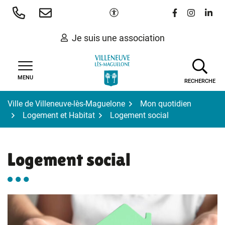
Gestion des traceurs
Aller
Paramètres d'accessibilité
Lien vers le 
Lien vers
Lien 
au
contenu
Je suis une association
MENU
RECHERCHE
Ville de Villeneuve-lès-Maguelone
Mon quotidien
Logement et Habitat
Logement social
Logement social