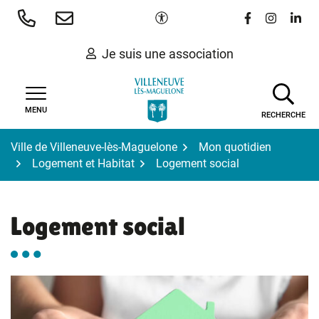
Gestion des traceurs
Aller
Paramètres d'accessibilité
Lien vers le 
Lien vers
Lien 
au
contenu
Je suis une association
MENU
RECHERCHE
Ville de Villeneuve-lès-Maguelone
Mon quotidien
Logement et Habitat
Logement social
Logement social