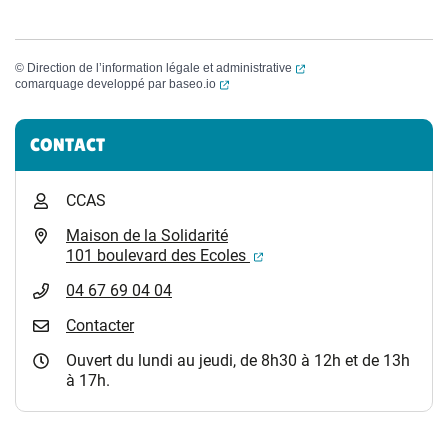
(ouverture dans un nouvel
©
Direction de l’information légale et administrative
(ouverture dans un nouvel onglet)
comarquage developpé par
baseo.io
Informations complémentaires
CONTACT
CCAS
Maison de la Solidarité
(ouverture dans un nouvel
101 boulevard des Ecoles
04 67 69 04 04
Contacter
Ouvert du lundi au jeudi, de 8h30 à 12h et de 13h
à 17h.