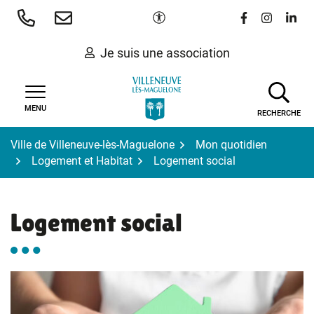
Gestion des traceurs
Aller
Paramètres d'accessibilité
Lien vers le 
Lien vers
Lien 
au
contenu
Je suis une association
MENU
RECHERCHE
Ville de Villeneuve-lès-Maguelone
Mon quotidien
Logement et Habitat
Logement social
Logement social