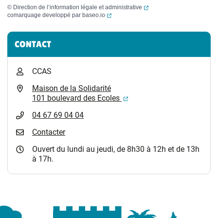
(ouverture dans un nouvel
©
Direction de l’information légale et administrative
(ouverture dans un nouvel onglet)
comarquage developpé par
baseo.io
Informations complémentaires
CONTACT
CCAS
Maison de la Solidarité
(ouverture dans un nouvel
101 boulevard des Ecoles
04 67 69 04 04
Contacter
Ouvert du lundi au jeudi, de 8h30 à 12h et de 13h
à 17h.