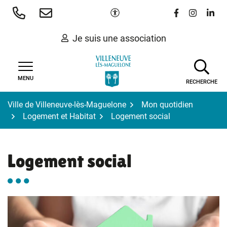
Gestion des traceurs
Aller
Paramètres d'accessibilité
Lien vers le 
Lien vers
Lien 
au
contenu
Je suis une association
MENU
RECHERCHE
Ville de Villeneuve-lès-Maguelone
Mon quotidien
Logement et Habitat
Logement social
Logement social