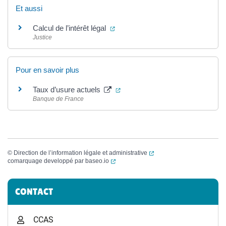
Et aussi
(ouverture dans un nouvel onglet)
Calcul de l’intérêt légal
Justice
Pour en savoir plus
(ouverture dans un nouvel ongle
Taux d’usure actuels
Banque de France
(ouverture dans un nouvel
©
Direction de l’information légale et administrative
(ouverture dans un nouvel onglet)
comarquage developpé par
baseo.io
Informations complémentaires
CONTACT
CCAS