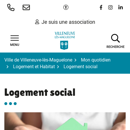
Gestion des traceurs
Aller
Paramètres d'accessibilité
Lien vers le 
Lien vers
Lien 
au
contenu
Je suis une association
MENU
RECHERCHE
Ville de Villeneuve-lès-Maguelone
Mon quotidien
Logement et Habitat
Logement social
Logement social