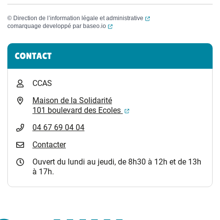
(ouverture dans un nouvel
©
Direction de l’information légale et administrative
(ouverture dans un nouvel onglet)
comarquage developpé par
baseo.io
Informations complémentaires
CONTACT
CCAS
Maison de la Solidarité
(ouverture dans un nouvel
101 boulevard des Ecoles
04 67 69 04 04
Contacter
Ouvert du lundi au jeudi, de 8h30 à 12h et de 13h
à 17h.