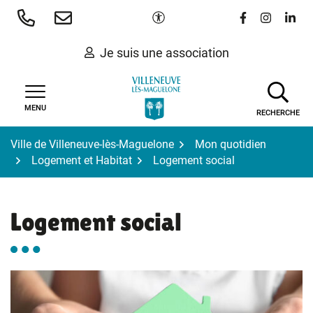
Gestion des traceurs
Aller
Paramètres d'accessibilité
Lien vers le 
Lien vers
Lien 
au
contenu
Je suis une association
MENU
RECHERCHE
Ville de Villeneuve-lès-Maguelone
Mon quotidien
Logement et Habitat
Logement social
Logement social