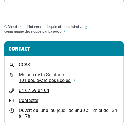
(ouverture dans un nouvel
©
Direction de l’information légale et administrative
(ouverture dans un nouvel onglet)
comarquage developpé par
baseo.io
Informations complémentaires
CONTACT
CCAS
Maison de la Solidarité
(ouverture dans un nouvel
101 boulevard des Ecoles
04 67 69 04 04
Contacter
Ouvert du lundi au jeudi, de 8h30 à 12h et de 13h
à 17h.