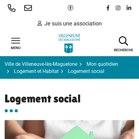
Gestion des traceurs
Aller
Paramètres d'accessibilité
Lien vers le 
Lien vers
Lien 
au
contenu
Je suis une association
MENU
RECHERCHE
Ville de Villeneuve-lès-Maguelone
Mon quotidien
Logement et Habitat
Logement social
Logement social