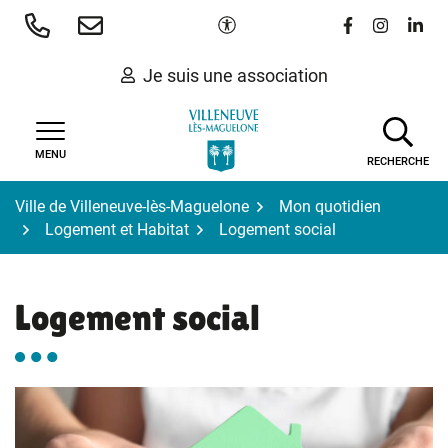
Gestion des traceurs
Aller
Paramètres d'accessibilité
Lien vers le 
Lien vers
Lien 
au
contenu
Je suis une association
MENU
RECHERCHE
Ville de Villeneuve-lès-Maguelone
Mon quotidien
Logement et Habitat
Logement social
Logement social