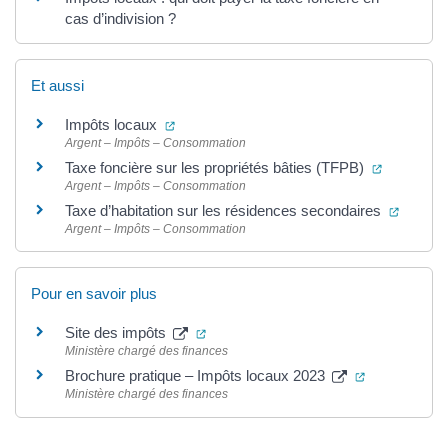
cas d’indivision ?
Et aussi
(ouverture dans un nouvel onglet)
Impôts locaux
Argent – Impôts – Consommation
(ouverture
Taxe foncière sur les propriétés bâties (TFPB)
Argent – Impôts – Consommation
(ouvert
Taxe d’habitation sur les résidences secondaires
Argent – Impôts – Consommation
Pour en savoir plus
(ouverture dans un nouvel onglet)
Site des impôts
Ministère chargé des finances
(ouverture d
Brochure pratique – Impôts locaux 2023
Ministère chargé des finances