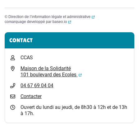
(ouverture dans un nouvel
©
Direction de l’information légale et administrative
(ouverture dans un nouvel onglet)
comarquage developpé par
baseo.io
Informations complémentaires
CONTACT
CCAS
Maison de la Solidarité
(ouverture dans un nouvel
101 boulevard des Ecoles
04 67 69 04 04
Contacter
Ouvert du lundi au jeudi, de 8h30 à 12h et de 13h
à 17h.