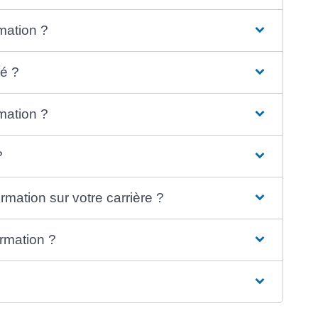
mation ?
é ?
mation ?
?
rmation sur votre carrière ?
rmation ?
?