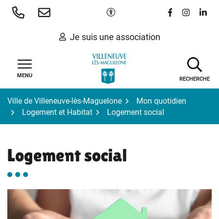
Gestion des traceurs
Aller
Paramètres d'accessibilité
Lien vers le 
Lien vers
Lien 
au
contenu
Je suis une association
MENU
RECHERCHE
Ville de Villeneuve-lès-Maguelone
Mon quotidien
Logement et Habitat
Logement social
Logement social