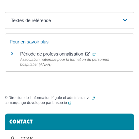
Textes de référence
Pour en savoir plus
(ouverture dans un no
Période de professionnalisation
Association nationale pour la formation du personnel
hospitalier (ANFH)
(ouverture dans un nouvel
©
Direction de l’information légale et administrative
(ouverture dans un nouvel onglet)
comarquage developpé par
baseo.io
Informations complémentaires
CONTACT
CCAS