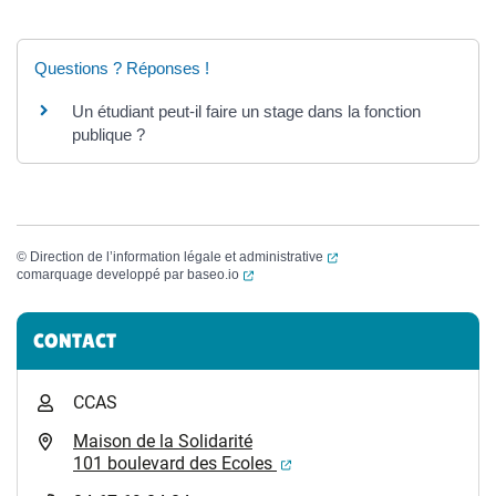
Questions ? Réponses !
Un étudiant peut-il faire un stage dans la fonction
publique ?
(ouverture dans un nouvel
©
Direction de l’information légale et administrative
(ouverture dans un nouvel onglet)
comarquage developpé par
baseo.io
Informations complémentaires
CONTACT
CCAS
Maison de la Solidarité
(ouverture dans un nouvel
101 boulevard des Ecoles