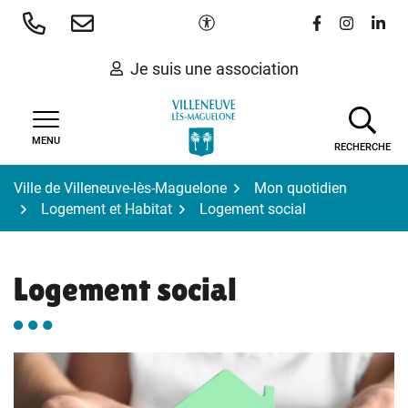
Gestion des traceurs
Aller
Paramètres d'accessibilité
Lien vers le 
Lien vers
Lien 
au
contenu
Je suis une association
MENU
RECHERCHE
Ville de Villeneuve-lès-Maguelone
Mon quotidien
Logement et Habitat
Logement social
Logement social