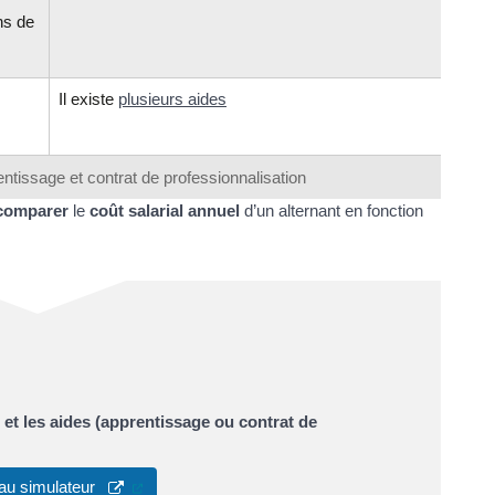
ns de
Il existe
plusieurs aides
entissage et contrat de professionnalisation
comparer
le
coût salarial annuel
d’un alternant en fonction
t et les aides (apprentissage ou contrat de
(ouverture dans un nouvel onglet)
au simulateur