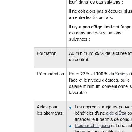
jour) dans les cas suivants :
Il ne doit alors pas s’écouler
plus
an
entre les 2 contrats.
Il n’y a
pas
d’âge limite
si l’appr
est dans une des situations
suivantes :
Formation
Au minimum
25 %
de la durée to
du contrat
Rémunération
Entre
27 %
et
100 %
du
Smic
sui
l’âge et le niveau d’études, ou le
salaire minimum conventionnel s
favorable
Aides pour
Les apprentis majeurs peuve
les alternants
bénéficier d’une
aide d’État
po
financer leur permis de condu
L’aide mobili-jeune
est une ai
logement accessible sous