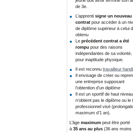
jeune doit avoir terminé son 
de 3e.
L’apprenti
signe un nouveau
contrat
pour accéder à un ni
de diplôme supérieur à celui d
obtenu
Le
précédent contrat a été
rompu
pour des raisons
indépendantes de sa volonté,
pour inaptitude physique.
Il est reconnu
travailleur han
Il envisage de créer ou repre
une entreprise supposant
l’obtention d’un diplôme
Il est un sportif de haut niveau
n’obtient pas le diplôme ou le t
professionnel visé (prolongati
maximum d’1 an).
L’âge
maximum
peut être porté
à
35 ans au plus
(36 ans moins 