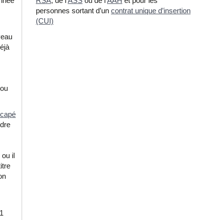
année
RSA
, de l’
ASS
ou de l’
AAH
et pour les
personnes sortant d’un
contrat unique d’insertion
(CUI)
veau
éjà
 ou
dicapé
ndre
 ou il
itre
on
1