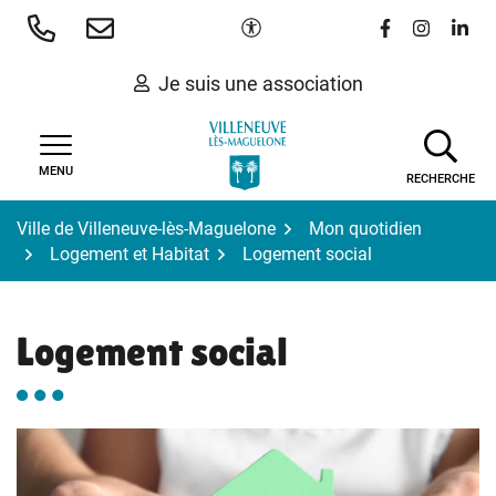
Gestion des traceurs
Aller
Paramètres d'accessibilité
Lien vers le 
Lien vers
Lien 
au
contenu
Je suis une association
MENU
RECHERCHE
Ville de Villeneuve-lès-Maguelone
Mon quotidien
Logement et Habitat
Logement social
Logement social