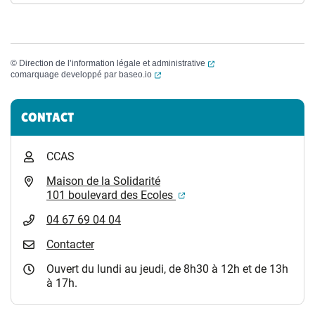
(ouverture dans un nouvel
©
Direction de l’information légale et administrative
(ouverture dans un nouvel onglet)
comarquage developpé par
baseo.io
Informations complémentaires
CONTACT
CCAS
Maison de la Solidarité
(ouverture dans un nouvel
101 boulevard des Ecoles
04 67 69 04 04
Contacter
Ouvert du lundi au jeudi, de 8h30 à 12h et de 13h
à 17h.