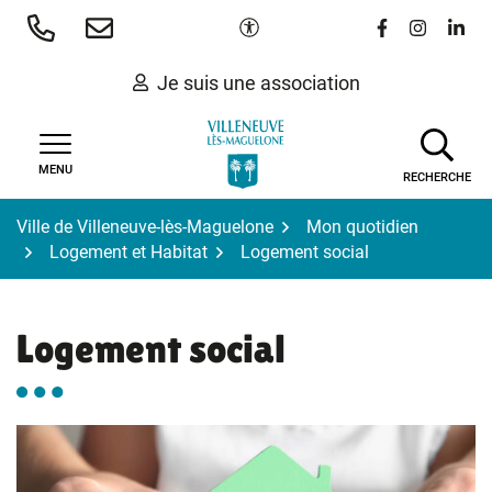
Gestion des traceurs
Aller
Paramètres d'accessibilité
Lien vers le 
Lien vers
Lien 
au
contenu
Je suis une association
MENU
RECHERCHE
Ville de Villeneuve-lès-Maguelone
Mon quotidien
Logement et Habitat
Logement social
Logement social