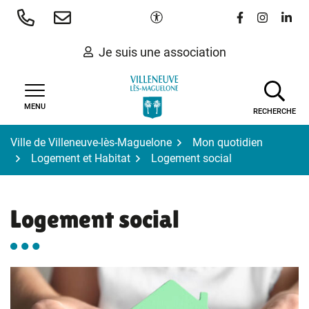
Gestion des traceurs
Aller
Paramètres d'accessibilité
Lien vers le 
Lien vers
Lien 
au
contenu
Je suis une association
MENU
RECHERCHE
Ville de Villeneuve-lès-Maguelone
Mon quotidien
Logement et Habitat
Logement social
Logement social