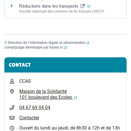
(ouverture dans un no
Réductions dans les transports
Société nationale des chemins de fer français (SNCF)
(ouverture dans un nouvel
©
Direction de l’information légale et administrative
(ouverture dans un nouvel onglet)
comarquage developpé par
baseo.io
Informations complémentaires
CONTACT
CCAS
Maison de la Solidarité
(ouverture dans un nouvel
101 boulevard des Ecoles
04 67 69 04 04
Contacter
Ouvert du lundi au jeudi, de 8h30 à 12h et de 13h