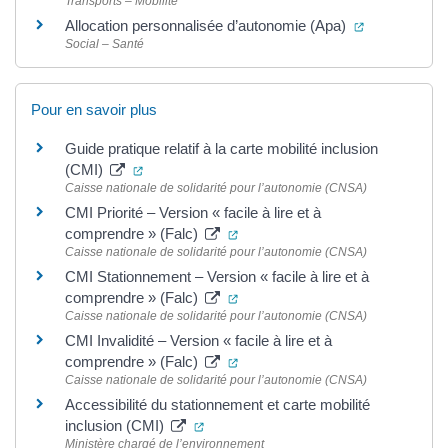
Transports – Mobilité
(ouverture d
Allocation personnalisée d’autonomie (Apa)
Social – Santé
Pour en savoir plus
Guide pratique relatif à la carte mobilité inclusion
(ouverture dans un nouvel onglet)
(CMI)
Caisse nationale de solidarité pour l’autonomie (CNSA)
CMI Priorité – Version « facile à lire et à
(ouverture dans un nouvel ongle
comprendre » (Falc)
Caisse nationale de solidarité pour l’autonomie (CNSA)
CMI Stationnement – Version « facile à lire et à
(ouverture dans un nouvel ongle
comprendre » (Falc)
Caisse nationale de solidarité pour l’autonomie (CNSA)
CMI Invalidité – Version « facile à lire et à
(ouverture dans un nouvel ongle
comprendre » (Falc)
Caisse nationale de solidarité pour l’autonomie (CNSA)
Accessibilité du stationnement et carte mobilité
(ouverture dans un nouvel onglet)
inclusion (CMI)
Ministère chargé de l’environnement