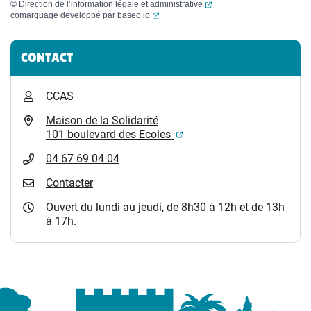
(ouverture dans un nouvel
©
Direction de l’information légale et administrative
(ouverture dans un nouvel onglet)
comarquage developpé par
baseo.io
Informations complémentaires
CONTACT
CCAS
Maison de la Solidarité
(ouverture dans un nouvel
101 boulevard des Ecoles
04 67 69 04 04
Contacter
Ouvert du lundi au jeudi, de 8h30 à 12h et de 13h
à 17h.