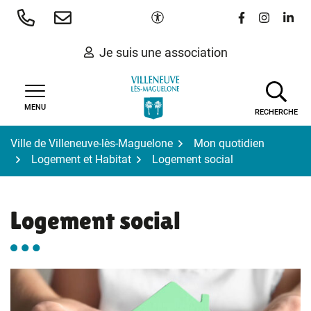
Gestion des traceurs
Aller
Paramètres d'accessibilité
Lien vers le 
Lien vers
Lien 
au
contenu
Je suis une association
MENU
RECHERCHE
Ville de Villeneuve-lès-Maguelone
Mon quotidien
Logement et Habitat
Logement social
Logement social