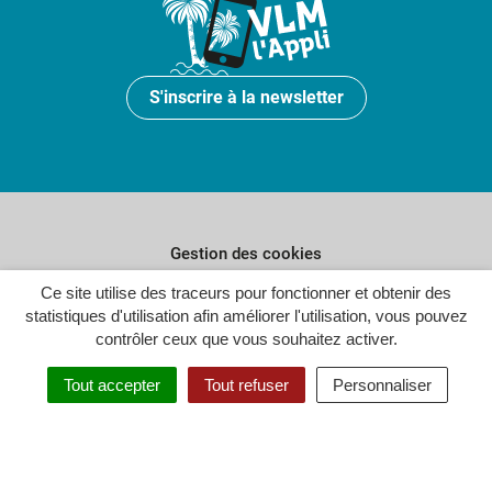
S'inscrire à la newsletter
Gestion des cookies
Ce site utilise des traceurs pour fonctionner et obtenir des
Plan du site
statistiques d'utilisation afin améliorer l'utilisation, vous pouvez
Politique de confidentialité
contrôler ceux que vous souhaitez activer.
Crédits
Tout accepter
Tout refuser
Personnaliser
Accessibilité : partiellement conforme
Inovagora (ouverture dans un n
Site réalisé par