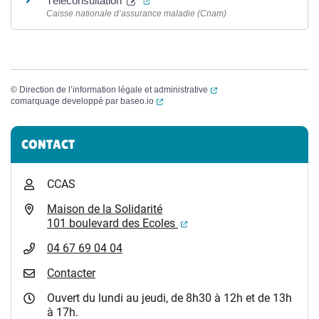
Téléconsultation
Caisse nationale d’assurance maladie (Cnam)
(ouverture dans un nouvel
©
Direction de l’information légale et administrative
(ouverture dans un nouvel onglet)
comarquage developpé par
baseo.io
Informations complémentaires
CONTACT
CCAS
Maison de la Solidarité
(ouverture dans un nouvel
101 boulevard des Ecoles
04 67 69 04 04
Contacter
Ouvert du lundi au jeudi, de 8h30 à 12h et de 13h
à 17h.