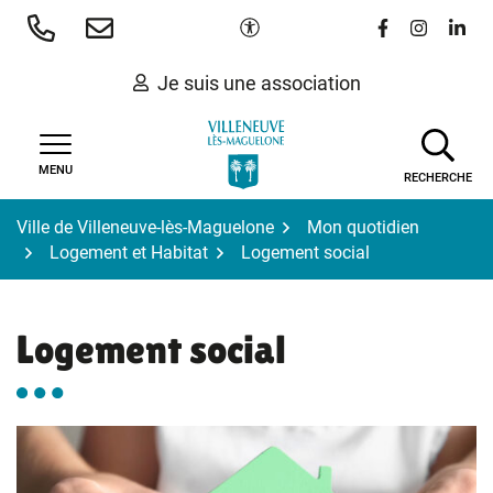
Gestion des traceurs
Aller
Paramètres d'accessibilité
Lien vers le 
Lien vers
Lien 
au
contenu
Je suis une association
MENU
RECHERCHE
Ville de Villeneuve-lès-Maguelone
Mon quotidien
Logement et Habitat
Logement social
Logement social