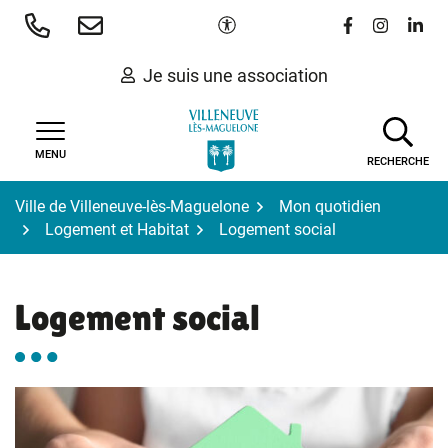
Gestion des traceurs
Aller
Paramètres d'accessibilité
Lien vers le 
Lien vers
Lien 
au
contenu
Je suis une association
MENU
RECHERCHE
Ville de Villeneuve-lès-Maguelone
Mon quotidien
Logement et Habitat
Logement social
Logement social