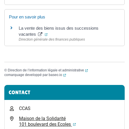
Pour en savoir plus
La vente des biens issus des successions
(ouverture dans un nouvel onglet)
vacantes
Direction générale des finances publiques
(ouverture dans un nouvel
©
Direction de l’information légale et administrative
(ouverture dans un nouvel onglet)
comarquage developpé par
baseo.io
Informations complémentaires
CONTACT
CCAS
Maison de la Solidarité
(ouverture dans un nouvel
101 boulevard des Ecoles