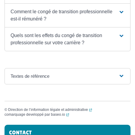
Comment le congé de transition professionnelle
est-il rémunéré ?
Quels sont les effets du congé de transition
professionnelle sur votre carrière ?
Textes de référence
(ouverture dans un nouvel
©
Direction de l’information légale et administrative
(ouverture dans un nouvel onglet)
comarquage developpé par
baseo.io
Informations complémentaires
CONTACT