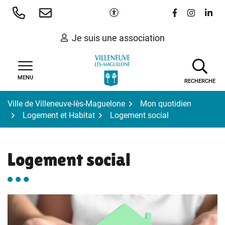
Gestion des traceurs
Aller
Paramètres d'accessibilité
Lien vers le 
Lien vers
Lien 
au
contenu
Je suis une association
MENU
RECHERCHE
Ville de Villeneuve-lès-Maguelone
Mon quotidien
Logement et Habitat
Logement social
Logement social