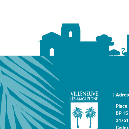
Adres
Place 
BP 15
34751
Cedex