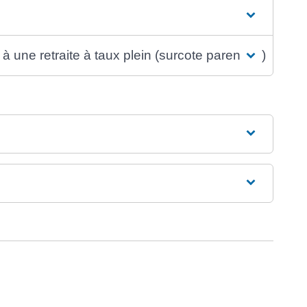
à une retraite à taux plein (surcote parentale)
ure dans un nouvel onglet)
uvel onglet)