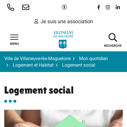
Gestion des traceurs
Aller
Paramètres d'accessibilité
Lien vers le 
Lien vers
Lien 
au
contenu
Je suis une association
MENU
RECHERCHE
Ville de Villeneuve-lès-Maguelone
Mon quotidien
Logement et Habitat
Logement social
Logement social