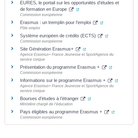
EURES, le portail sur les opportunités d’études et
(ouverture dans un nouvel ong
de formation en Europe
Commission européenne
(ouverture dans u
Erasmus : un tremplin pour l’emploi
Pôle emploi
(ouverture dan
Système européen de crédits (ECTS)
Commission européenne
(ouverture dans un nouvel
Site Génération Erasmus+
Agence Erasmus+ France Jeunesse et Sport/Agence du
service civique
(ouverture d
Présentation du programme Erasmus +
Commission européenne
(ouvertur
Informations sur le programme Erasmus +
Agence Erasmus+ France Jeunesse et Sport/Agence du
service civique
(ouverture dans un nouv
Bourses d’études à l’étranger
Ministère chargé de l’éducation
(ouverture 
Pays éligibles au programme Erasmus +
Commission européenne