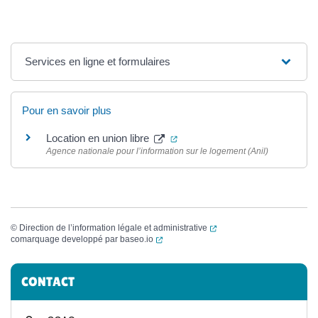
Services en ligne et formulaires
Pour en savoir plus
(ouverture dans un nouvel ongl
Location en union libre
Agence nationale pour l’information sur le logement (Anil)
(ouverture dans un nouvel
©
Direction de l’information légale et administrative
(ouverture dans un nouvel onglet)
comarquage developpé par
baseo.io
Informations complémentaires
CONTACT