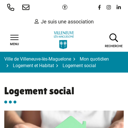
Gestion des traceurs
Aller
Paramètres d'accessibilité
Lien vers le 
Lien vers
Lien 
au
contenu
Je suis une association
MENU
RECHERCHE
Ville de Villeneuve-lès-Maguelone
Mon quotidien
Logement et Habitat
Logement social
Logement social