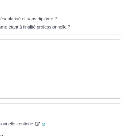
déscolarisé et sans diplôme ?
e étant à finalité professionnelle ?
glet)
ouvel onglet)
l onglet)
(ouverture dans un nouvel onglet)
ionnelle continue