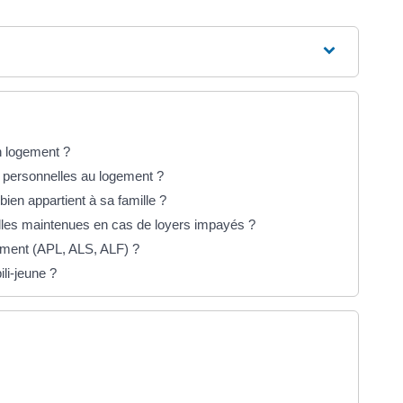
n logement ?
s personnelles au logement ?
ien appartient à sa famille ?
lles maintenues en cas de loyers impayés ?
gement (APL, ALS, ALF) ?
li-jeune ?
ns un nouvel onglet)