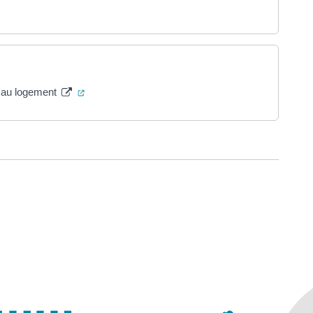
un nouvel onglet)
(ouverture dans un nouvel onglet)
s au logement
ure dans un nouvel onglet)
uvel onglet)