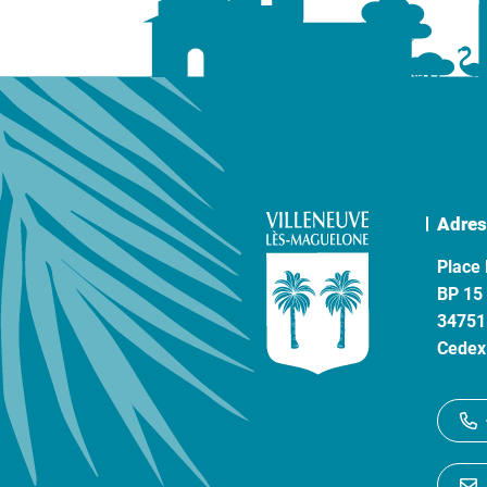
Adres
Place 
BP 15
34751
Cedex