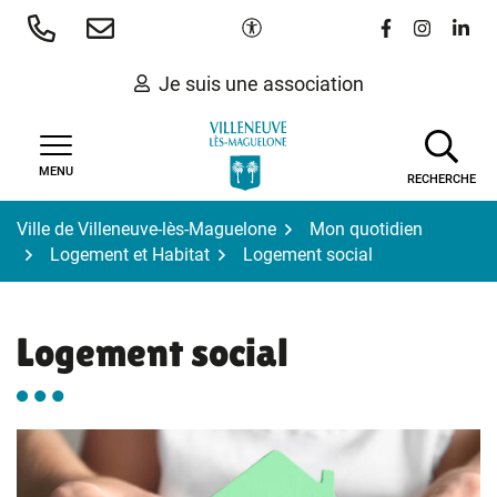
Gestion des traceurs
Aller
Paramètres d'accessibilité
Lien vers le 
Lien vers
Lien 
au
contenu
Je suis une association
MENU
RECHERCHE
Ville de Villeneuve-lès-Maguelone
Mon quotidien
Logement et Habitat
Logement social
Logement social