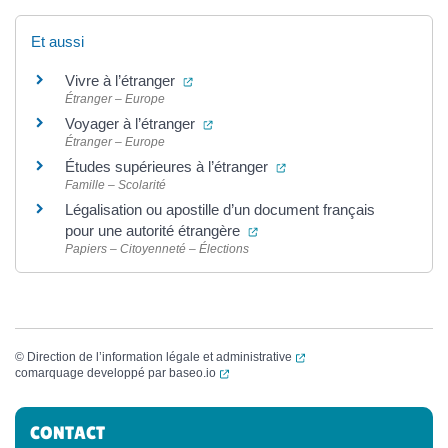
Et aussi
(ouverture dans un nouvel onglet)
Vivre à l’étranger
Étranger – Europe
(ouverture dans un nouvel onglet)
Voyager à l’étranger
Étranger – Europe
(ouverture dans un nouve
Études supérieures à l’étranger
Famille – Scolarité
Légalisation ou apostille d’un document français
(ouverture dans un nouvel on
pour une autorité étrangère
Papiers – Citoyenneté – Élections
(ouverture dans un nouvel
©
Direction de l’information légale et administrative
(ouverture dans un nouvel onglet)
comarquage developpé par
baseo.io
Informations complémentaires
CONTACT