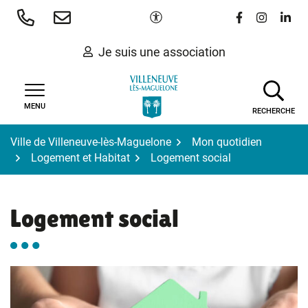
Gestion des traceurs
Aller
Paramètres d'accessibilité
Lien vers le 
Lien vers
Lien 
au
contenu
Je suis une association
MENU
RECHERCHE
Ville de Villeneuve-lès-Maguelone
Mon quotidien
Logement et Habitat
Logement social
Logement social