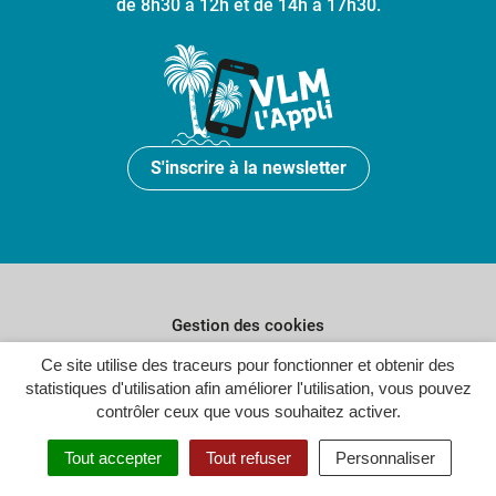
de 8h30 à 12h et de 14h à 17h30.
S'inscrire à la newsletter
Gestion des cookies
Plan du site
Ce site utilise des traceurs pour fonctionner et obtenir des
statistiques d'utilisation afin améliorer l'utilisation, vous pouvez
Politique de confidentialité
contrôler ceux que vous souhaitez activer.
Crédits
Tout accepter
Tout refuser
Personnaliser
Accessibilité : partiellement conforme