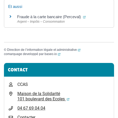
Et aussi
(ouverture dans un
Fraude à la carte bancaire (Perceval)
Argent – Impôts – Consommation
(ouverture dans un nouvel
©
Direction de l’information légale et administrative
(ouverture dans un nouvel onglet)
comarquage developpé par
baseo.io
Informations complémentaires
CONTACT
CCAS
Maison de la Solidarité
(ouverture dans un nouvel
101 boulevard des Ecoles
04 67 69 04 04
Contacter