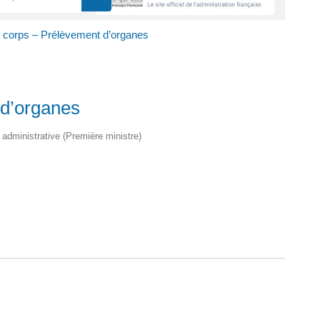
 corps – Prélèvement d’organes
 d’organes
t administrative (Première ministre)
ure dans un nouvel onglet)
uvel onglet)