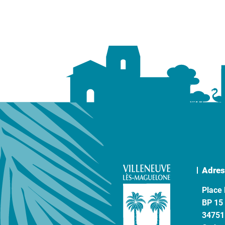
Adres
Place 
BP 15
34751