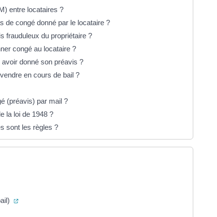
) entre locataires ?
s de congé donné par le locataire ?
s frauduleux du propriétaire ?
nner congé au locataire ?
s avoir donné son préavis ?
e vendre en cours de bail ?
é (préavis) par mail ?
e la loi de 1948 ?
s sont les règles ?
verture dans un nouvel onglet)
(ouverture dans un nouvel onglet)
ail)