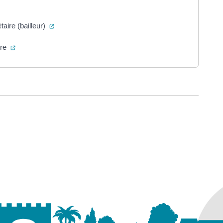
ns un nouvel onglet)
(ouverture dans un nouvel onglet)
taire (bailleur)
(ouverture dans un nouvel onglet)
ire
ure dans un nouvel onglet)
uvel onglet)