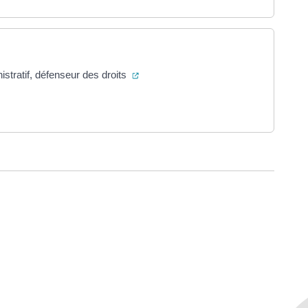
(ouverture dans un nouvel onglet)
nistratif, défenseur des droits
e dans un nouvel onglet)
ure dans un nouvel onglet)
uvel onglet)