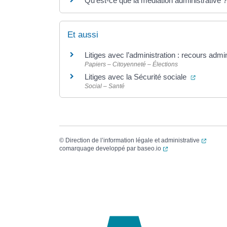
Qu’est-ce que la médiation administrative ?
Et aussi
Litiges avec l’administration : recours admi
Papiers – Citoyenneté – Élections
(ouvertur
Litiges avec la Sécurité sociale
Social – Santé
(ouvert
©
Direction de l’information légale et administrative
(ouverture dans un no
comarquage developpé par
baseo.io