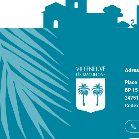
Adres
Place 
BP 15
34751
Cedex