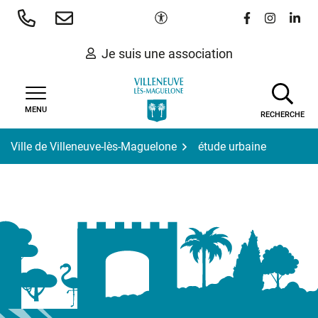
Gestion des traceurs
Aller
Paramètres d'accessibilité
Lien vers le 
Lien vers
Lien 
au
contenu
Je suis une association
MENU
RECHERCHE
Ville de Villeneuve-lès-Maguelone
étude urbaine