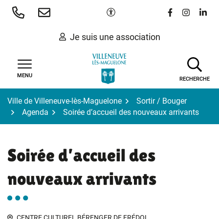
Gestion des traceurs
Aller
Paramètres d'accessibilité
Lien vers le 
Lien vers
Lien 
au
contenu
Je suis une association
MENU
RECHERCHE
Ville de Villeneuve-lès-Maguelone
Sortir / Bouger
Agenda
Soirée d’accueil des nouveaux arrivants
Soirée d’accueil des
nouveaux arrivants
CENTRE CULTUREL BÉRENGER DE FRÉDOL