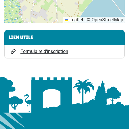
Leaflet
|
©
OpenStreetMap
Informations complémentaires
LIEN UTILE
Formulaire d'inscription