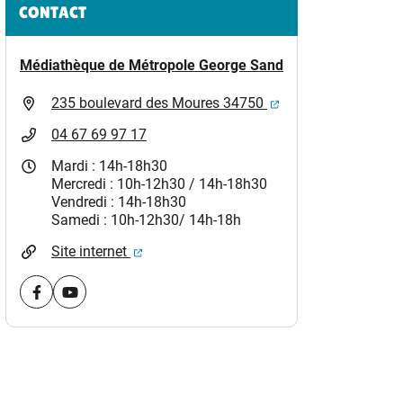
Informations complémentaires
CONTACT
Médiathèque de Métropole George Sand
)
(ouverture dans un 
235 boulevard des Moures 34750
04 67 69 97 17
Mardi : 14h-18h30
Mercredi : 10h-12h30 / 14h-18h30
Vendredi : 14h-18h30
Samedi : 10h-12h30/ 14h-18h
(ouverture dans un nouvel onglet)
Site internet
Visiter la page Facebook (nouvelle fenêtre)
Visiter la page youtube (nouvelle fenêtre)