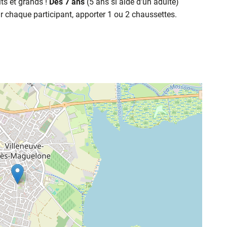
its et grands !
Dès 7 ans
(5 ans si aidé d’un adulte)
r chaque participant, apporter 1 ou 2 chaussettes.