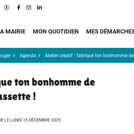
Lien vers le compte Facebook
Lien vers le compte Instagram
Lien vers le compte Linkedin
Paramètres d'accessibilité
A MAIRIE
MON QUOTIDIEN
MES DÉMARCHE
Bouger
Agenda
Atelier créatif : fabrique ton bonhomme d
rique ton bonhomme de
ssette !
IÉ LE
LUNDI 15 DÉCEMBRE 2025