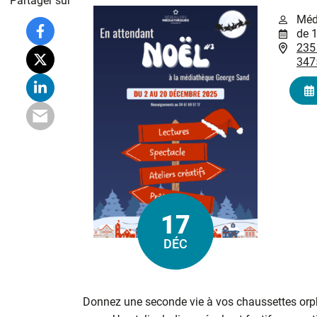
Partager sur
Méd
de 
235
347
17
Le
DÉC
Donnez une seconde vie à vos chaussettes orph