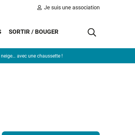
Je suis une association
S
SORTIR / BOUGER
AFFICHER 
e neige… avec une chaussette !