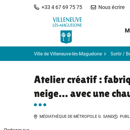
Gestion des traceurs
Aller
+33 4 67 69 75 75
Nous écrire
au
contenu
M
Ville de Villeneuve-lès-Maguelone
Sortir / 
Atelier créatif : fab
neige… avec une chau
MÉDIATHÈQUE DE MÉTROPOLE G. SAND
PUBL