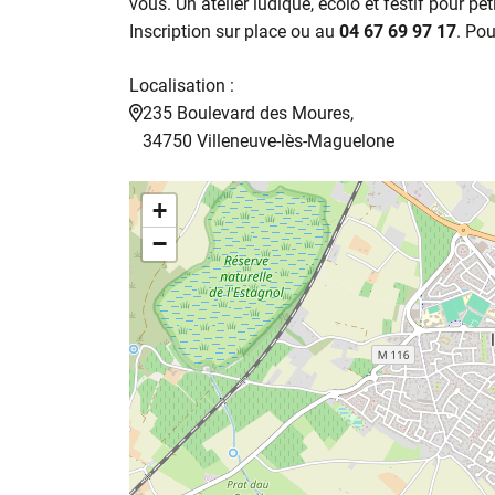
vous. Un atelier ludique, écolo et festif pour pet
Inscription sur place ou au
04 67 69 97 17
. Pou
Localisation :
235 Boulevard des Moures,
34750 Villeneuve-lès-Maguelone
+
−