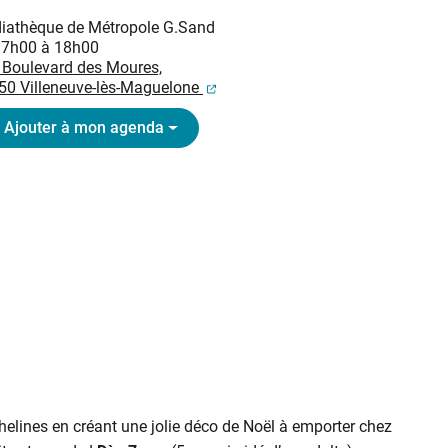
iathèque de Métropole G.Sand
17h00 à 18h00
 Boulevard des Moures,
(ouverture dans un nouvel onglet
50 Villeneuve-lès-Maguelone
Ajouter à mon agenda
elines en créant une jolie déco de Noël à emporter chez