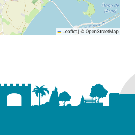
Leaflet
|
©
OpenStreetMap