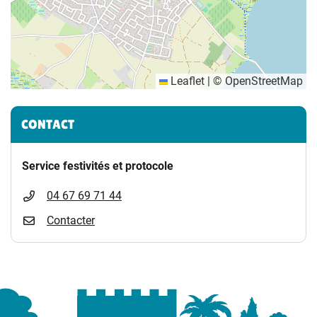
Leaflet
|
©
OpenStreetMap
Informations complémentaires
CONTACT
Service festivités et protocole
04 67 69 71 44
Contacter