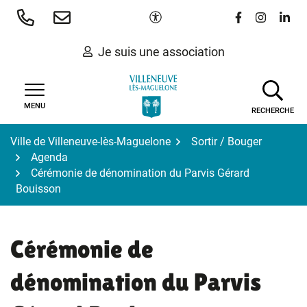
Gestion des traceurs
Aller
Paramètres d'accessibilité
Lien vers le 
Lien vers
Lien 
au
contenu
Je suis une association
MENU
RECHERCHE
Ville de Villeneuve-lès-Maguelone
Sortir / Bouger
Agenda
Cérémonie de dénomination du Parvis Gérard
Bouisson
Cérémonie de
dénomination du Parvis