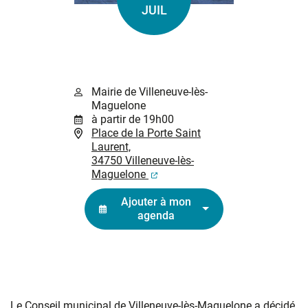
Le
JUIL
Mairie de Villeneuve-lès-
Maguelone
à partir de 19h00
Place de la Porte Saint
Laurent,
34750 Villeneuve-lès-
(ouverture dans un nouvel ongl
Maguelone
Ajouter à mon
agenda
Le Conseil municipal de Villeneuve-lès-Maguelone a décidé