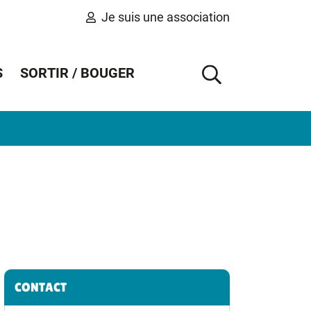
Je suis une association
S
SORTIR / BOUGER
AFFICHER 
Informations complémentaires
CONTACT