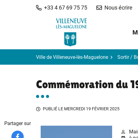
Gestion des traceurs
Aller
+33 4 67 69 75 75
Nous écrire
au
contenu
M
Ville de Villeneuve-lès-Maguelone
Sortir / 
Commémoration du 1
PUBLIÉ LE
MERCREDI 19 FÉVRIER 2025
Partager sur
Mai
à pa