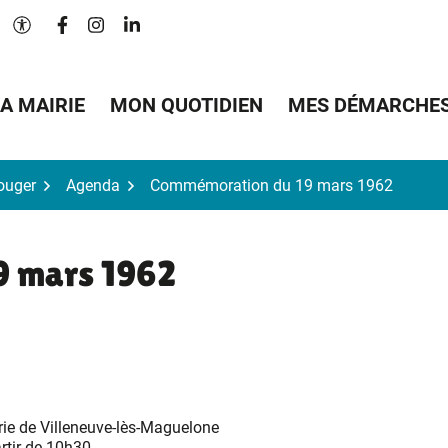
Lien vers le compte Facebook
Lien vers le compte Instagram
Lien vers le compte Linkedin
Paramètres d'accessibilité
A MAIRIE
MON QUOTIDIEN
MES DÉMARCHE
Bouger
Agenda
Commémoration du 19 mars 1962
9 mars 1962
rie de Villeneuve-lès-Maguelone
rtir de 10h30