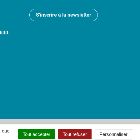
S'inscrire à la newsletter
7h30.
 : partiellement conforme
x que
Tout accepter
Tout refuser
Personnaliser