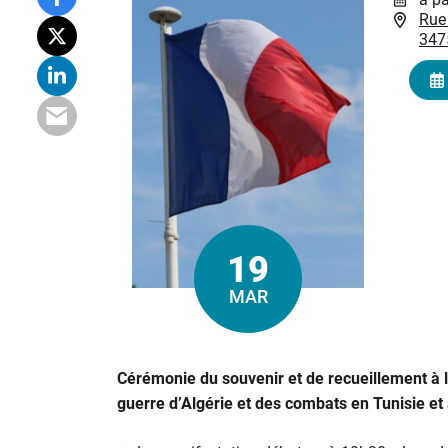
Rue
347
19
Le
MAR
Cérémonie du souvenir et de recueillement à la
guerre d’Algérie et des combats en Tunisie et