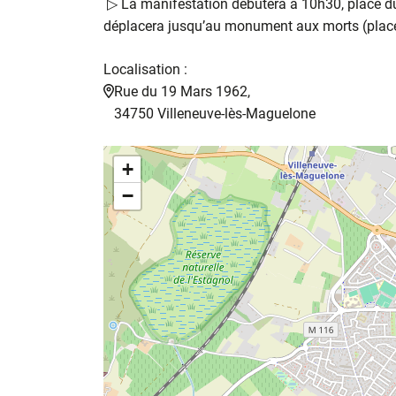
▷ La manifestation débutera à 10h30, place du
déplacera jusqu’au monument aux morts (place
Localisation :
Rue du 19 Mars 1962,
34750 Villeneuve-lès-Maguelone
+
−