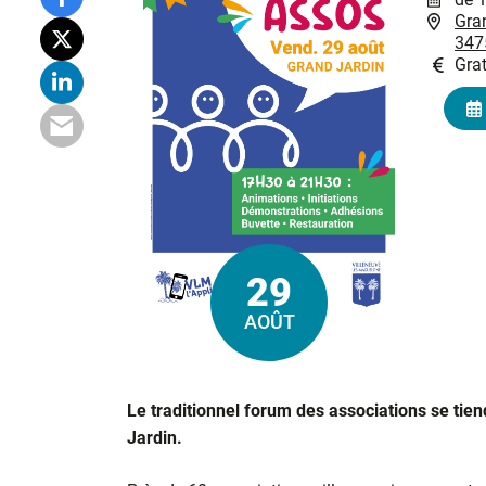
Gran
347
Grat
29
Le
AOÛT
Le traditionnel forum des associations se tie
Jardin.