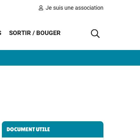
Je suis une association
S
SORTIR / BOUGER
AFFICHER 
Informations complémentaires
DOCUMENT UTILE