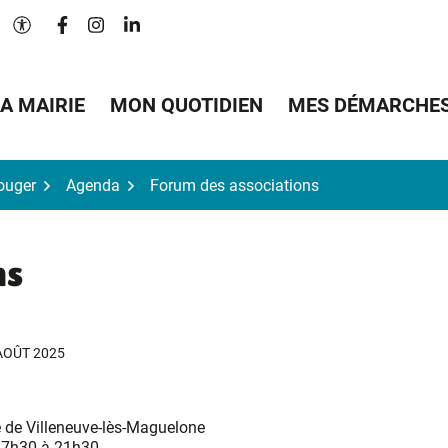
Lien vers le compte Facebook
Lien vers le compte Instagram
Lien vers le compte Linkedin
Paramètres d'accessibilité
A MAIRIE
MON QUOTIDIEN
MES DÉMARCHE
Bouger
Agenda
Forum des associations
ns
AOÛT 2025
e de Villeneuve-lès-Maguelone
17h30 à 21h30