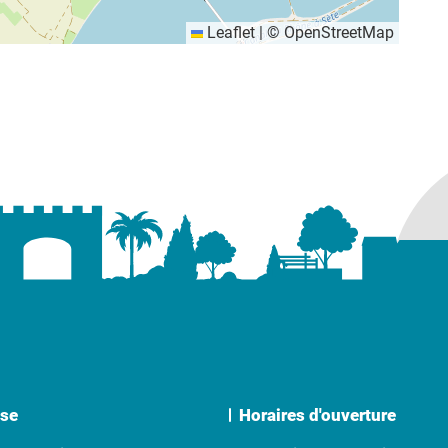
Leaflet
|
©
OpenStreetMap
se
Horaires d'ouverture