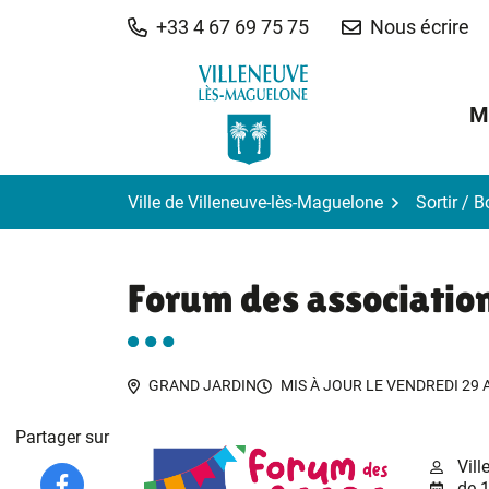
Gestion des traceurs
Aller
+33 4 67 69 75 75
Nous écrire
au
contenu
M
Ville de Villeneuve-lès-Maguelone
Sortir / 
Forum des associatio
GRAND JARDIN
MIS À JOUR LE
VENDREDI 29 
Partager sur
Vill
de 