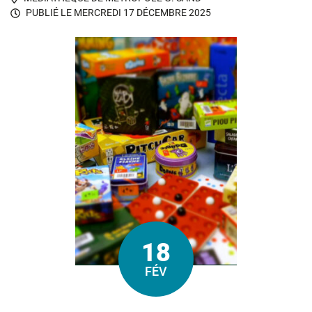
PUBLIÉ LE
MERCREDI 17 DÉCEMBRE 2025
18
Le
FÉV