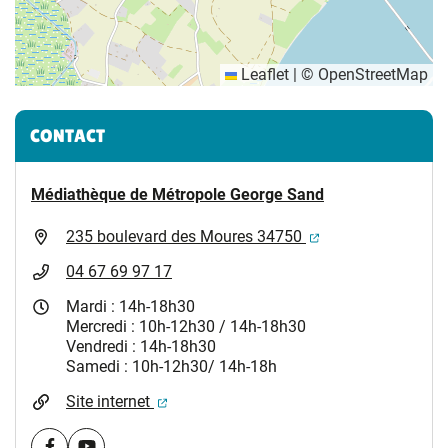
Leaflet
|
©
OpenStreetMap
Informations complémentaires
CONTACT
Médiathèque de Métropole George Sand
(ouverture dans un
235 boulevard des Moures 34750
04 67 69 97 17
Mardi : 14h-18h30
Mercredi : 10h-12h30 / 14h-18h30
Vendredi : 14h-18h30
Samedi : 10h-12h30/ 14h-18h
(ouverture dans un nouvel onglet)
Site internet