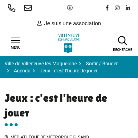
Gestion des traceurs
Aller
Paramètres d'accessibilité
Lien vers le 
Lien vers
Lien 
au
contenu
Je suis une association
MENU
RECHERCHE
Ville de Villeneuve-lès-Maguelone
Sortir / Bouger
Agenda
Jeux : c’est l’heure de jouer
Jeux : c’est l’heure de
jouer
MÉDIATHÈQUE DE MÉTROPOLE G. SAND