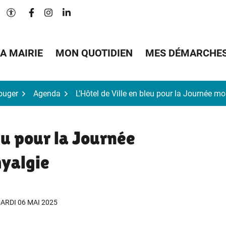
Lien vers le compte Facebook
Lien vers le compte Instagram
Lien vers le compte Linkedin
Paramètres d'accessibilité
A MAIRIE
MON QUOTIDIEN
MES DÉMARCHE
Bouger
Agenda
L’Hôtel de Ville en bleu pour la Journée mo
eu pour la Journée
myalgie
ARDI 06 MAI 2025