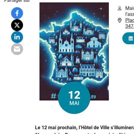
Partager sur
Mair
l'as
Plac
347
12
Le
MAI
Le 12 mai prochain, l’Hôtel de Ville s’illumine