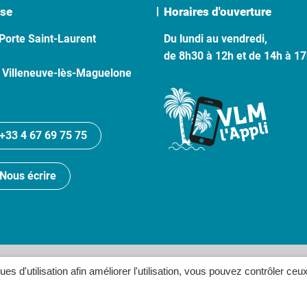
se
Horaires d'ouverture
Porte Saint-Laurent
Du lundi au vendredi,
de 8h30 à 12h et de 14h à 1
 Villeneuve-lès-Maguelone
+33 4 67 69 75 75
Nous écrire
lan du site
Politique de confidentialité
Crédits
Accessibilité
ques d'utilisation afin améliorer l'utilisation, vous pouvez contrôler ceu
Inovagora (ouverture dans un n
Site réalisé par