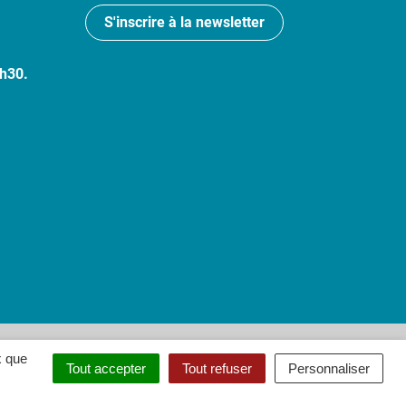
S'inscrire à la newsletter
7h30.
 : partiellement conforme
x que
Tout accepter
Tout refuser
Personnaliser
ouvel onglet)