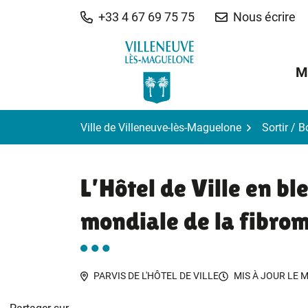
Gestion des traceurs
Aller
+33 4 67 69 75 75
Nous écrire
au
contenu
M
Ville de Villeneuve-lès-Maguelone
Sortir / 
L’Hôtel de Ville en bl
mondiale de la fibro
PARVIS DE L'HÔTEL DE VILLE
MIS À JOUR LE
M