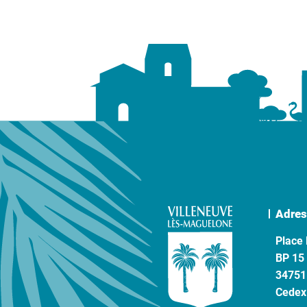
Adres
Place 
BP 15
34751
Cedex