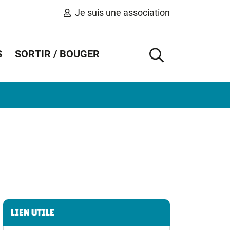
Je suis une association
S
SORTIR / BOUGER
AFFICHER 
Informations complémentaires
LIEN UTILE