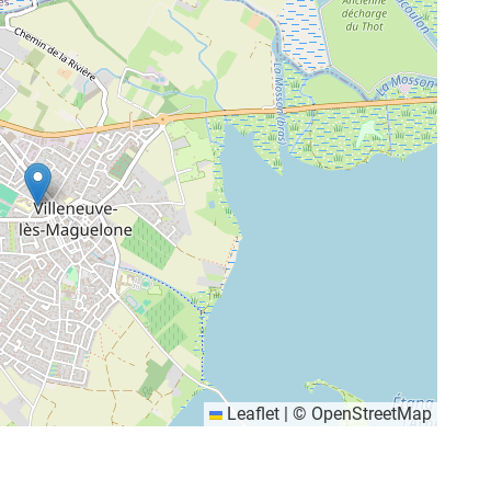
Leaflet
|
©
OpenStreetMap