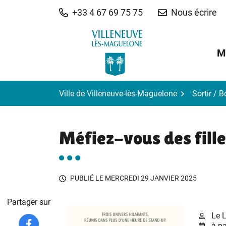
Gestion des traceurs
Aller
+33 4 67 69 75 75
Nous écrire
au
contenu
M
Ville de Villeneuve-lès-Maguelone
Sortir / 
Méfiez-vous des fill
PUBLIÉ LE
MERCREDI 29 JANVIER 2025
Partager sur
Le 
à pa