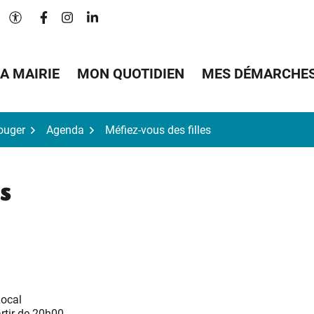
Lien vers le compte Facebook
Lien vers le compte Instagram
Lien vers le compte Linkedin
Paramètres d'accessibilité
A MAIRIE
MON QUOTIDIEN
MES DÉMARCHE
Bouger
Agenda
Méfiez-vous des filles
es
Local
rtir de 20h00