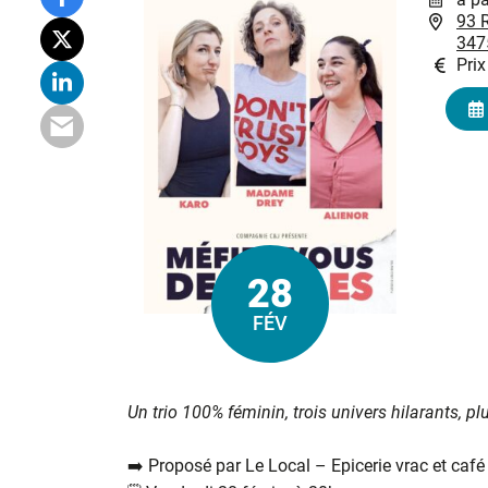
93 
347
Prix
28
Le
FÉV
Un trio 100% féminin,
trois univers hilarants,
pl
➡️ Proposé par Le Local – Epicerie vrac et café