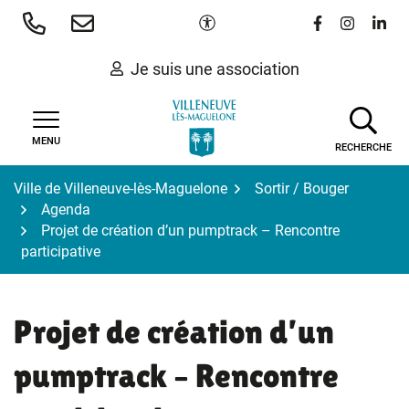
Gestion des traceurs
Aller
Paramètres d'accessibilité
Lien vers le 
Lien vers
Lien 
au
contenu
Je suis une association
MENU
RECHERCHE
Ville de Villeneuve-lès-Maguelone
Sortir / Bouger
Agenda
Projet de création d’un pumptrack – Rencontre
participative
Projet de création d’un
pumptrack – Rencontre