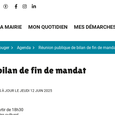
Lien vers le compte Facebook
Lien vers le compte Instagram
Lien vers le compte Linkedin
Paramètres d'accessibilité
A MAIRIE
MON QUOTIDIEN
MES DÉMARCHE
Bouger
Agenda
Réunion publique de bilan de fin de mand
bilan de fin de mandat
S À JOUR LE
JEUDI 12 JUIN 2025
rtir de 18h30
re culturel,