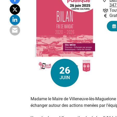
347
Tout
Grat
26
Le
JUIN
Madame le Maire de Villeneuve-lès-Maguelone et 
échanger autour des actions menées par l’équi