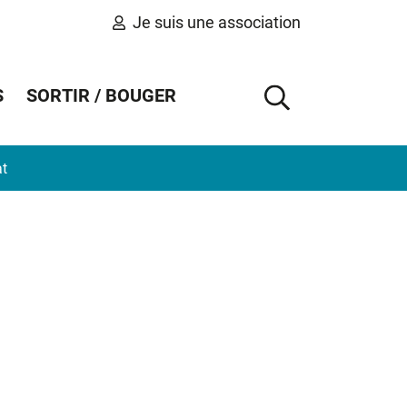
Je suis une association
S
SORTIR / BOUGER
AFFICHER 
at
Informations complémentaires