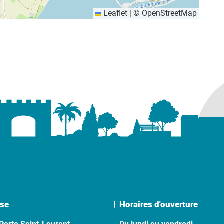
Leaflet
|
©
OpenStreetMap
se
Horaires d'ouverture