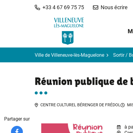
Gestion des traceurs
Aller
+33 4 67 69 75 75
Nous écrire
au
contenu
M
Ville de Villeneuve-lès-Maguelone
Sortir / 
Réunion publique de 
CENTRE CULTUREL BÉRENGER DE FRÉDOL
MI
Partager sur
à pa
Cent