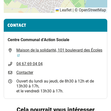
Leaflet
|
©
OpenStreetMap
Informations complémentaires
CONTACT
Centre Communal d’Action Sociale
Maison de la solidarité, 101 boulevard des Écoles
(ouverture dans un nouvel onglet)
04 67 69 04 04
Contacter
Ouvert du lundi au jeudi, de 8h30 à 12h et de
13h30 à 17h,
et le vendredi 13h30 à 17h.
Cela pourrait vous intéresser