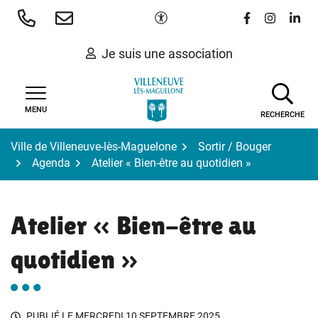
Gestion des traceurs
Aller
Paramètres d'accessibilité
Lien vers le 
Lien vers
Lien 
au
contenu
Je suis une association
MENU
RECHERCHE
Ville de Villeneuve-lès-Maguelone
Sortir / Bouger
Agenda
Atelier « Bien-être au quotidien »
Atelier « Bien-être au
quotidien »
PUBLIÉ LE
MERCREDI 10 SEPTEMBRE 2025