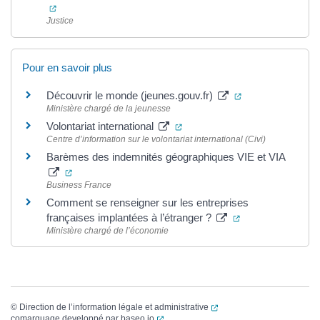
(ouverture dans un nouvel onglet)
Justice
Pour en savoir plus
(ouverture dans 
Découvrir le monde (jeunes.gouv.fr)
Ministère chargé de la jeunesse
(ouverture dans un nouvel ong
Volontariat international
Centre d’information sur le volontariat international (Civi)
Barèmes des indemnités géographiques VIE et VIA
(ouverture dans un nouvel onglet)
Business France
Comment se renseigner sur les entreprises
(ouverture dans u
françaises implantées à l’étranger ?
Ministère chargé de l’économie
(ouverture dans un nouvel
©
Direction de l’information légale et administrative
(ouverture dans un nouvel onglet)
comarquage developpé par
baseo.io