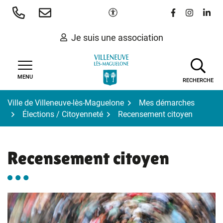
Gestion des traceurs
Aller
Paramètres d'accessibilité
Lien vers le 
Lien vers
Lien 
au
contenu
Je suis une association
MENU
RECHERCHE
Ville de Villeneuve-lès-Maguelone
Mes démarches
Élections / Citoyenneté
Recensement citoyen
Recensement citoyen