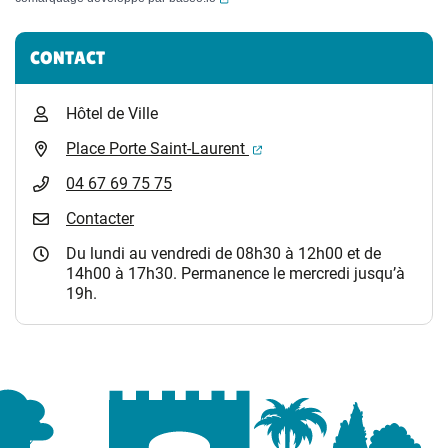
Informations complémentaires
CONTACT
Hôtel de Ville
(ouverture dans un nouvel 
Place Porte Saint-Laurent
04 67 69 75 75
Contacter
Du lundi au vendredi de 08h30 à 12h00 et de
14h00 à 17h30. Permanence le mercredi jusqu’à
19h.